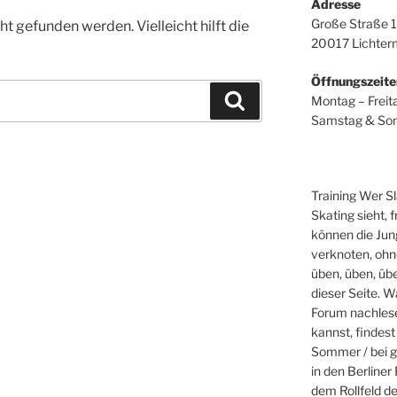
Adresse
Große Straße 
t gefunden werden. Vielleicht hilft die
20017 Lichter
Öffnungszeite
Suchen
Montag – Freit
Samstag & Son
Training Wer S
Skating sieht, 
können die Jun
verknoten, ohn
üben, üben, übe
dieser Seite. W
Forum nachlese
kannst, findes
Sommer / bei g
in den Berliner
dem Rollfeld d