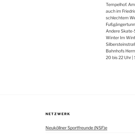
Tempelhof. Am
auch im Friedri
schlechtem Wet
Fußgängertunn
Andere Skate-Sp
Winter Im Winte
Silbersteinstra
Bahnhofs Herma
20 bis 22 Uhr |
NETZWERK
Neuköllner Sportfreunde (NSF)e